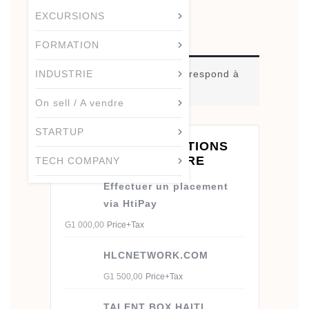
Butt
EXCURSIONS
Accueil
/ INDUSTRIE
INDUSTRIE
FORMATION
Aucun produit ne correspond à
INDUSTRIE
votre sélection.
On sell / A vendre
STARTUP
ENTREPRISES, ACTIONS
ET PARTS À VENDRE
TECH COMPANY
Effectuer un placement
via HtiPay
G
1 000,00
Price+Tax
HLCNETWORK.COM
G
1 500,00
Price+Tax
TALENT BOX HAITI