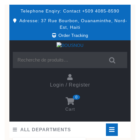
Skip
Telephone Enqiry:
Contact +509 4085-8590
to
content
Adresse: 37 Rue Bourbon, Ouanaminthe, Nord-
Est, Haiti
Order Tracking
Recherche pour :
Login / Register
Login
0
/
Register
Cart
shopping
cart
Ope
ALL DEPARTMENTS