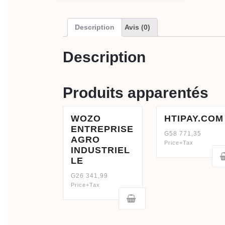
Description
Avis (0)
Description
Produits apparentés
WOZO
HTIPAY.COM
ENTREPRISE
G
58 771,35
AGRO
Price+Tax
INDUSTRIEL
LE
G
26 341,99
Price+Tax