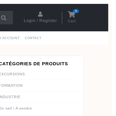
0
Login / Register
Cart
Login
shopping
/
cart
Register
Y ACCOUNT
CONTACT
CATÉGORIES DE PRODUITS
EXCURSIONS
FORMATION
INDUSTRIE
On sell / A vendre