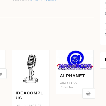
ALPHANET
G
83 581,00
Price+Tax
IDEACOMPL
US
G
30,00
Price+Tax